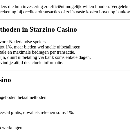
ollers die hun investering zo efficiënt mogelijk willen houden. Vergel
 rekening bij creditcardtransacties of zelfs vaste kosten bovenop bankov
ethoden in Starzino Casino
voor Nederlandse spelers.
ot 1%, maar bieden wel snelle uitbetalingen.
le en maximale bedragen per transactie.
jn, duurt uitbetaling via bank soms enkele dagen.
vind je altijd de actuele informatie.
sino
angeboden betaalmethoden.
stal gratis, e-wallets rekenen soms 1%.
-5 werkdagen.