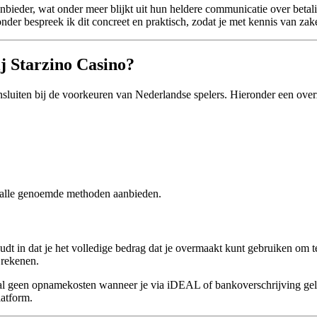
 aanbieder, wat onder meer blijkt uit hun heldere communicatie over bet
der bespreek ik dit concreet en praktisch, zodat je met kennis van zak
j Starzino Casino?
nsluiten bij de voorkeuren van Nederlandse spelers. Hieronder een overz
’s alle genoemde methoden aanbieden.
udt in dat je het volledige bedrag dat je overmaakt kunt gebruiken om 
 rekenen.
tal geen opnamekosten wanneer je via iDEAL of bankoverschrijving geld
latform.