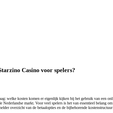
Starzino Casino voor spelers?
aag: welke kosten komen er eigenlijk kijken bij het gebruik van een onlin
 de Nederlandse markt. Voor veel spelers is het van essentieel belang 
 helder overzicht van de betaalopties en de bijbehorende kostenstructuu