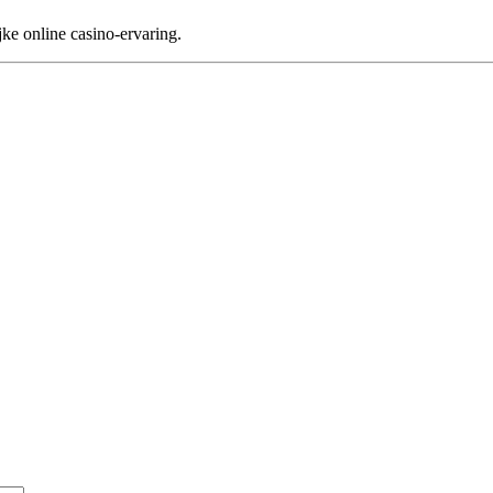
ke online casino-ervaring.