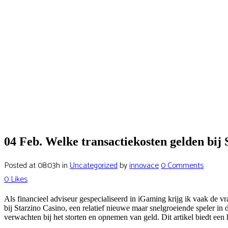
04 Feb.
Welke transactiekosten gelden bij 
Posted at 08:03h
in
Uncategorized
by
innovace
0 Comments
0
Likes
Als financieel adviseur gespecialiseerd in iGaming krijg ik vaak de vr
bij Starzino Casino, een relatief nieuwe maar snelgroeiende speler in
verwachten bij het storten en opnemen van geld. Dit artikel biedt een