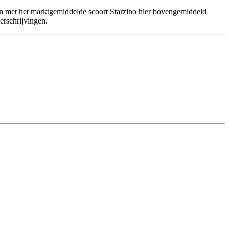
eken met het marktgemiddelde scoort Starzino hier bovengemiddeld
erschrijvingen.