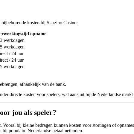
 bijbehorende kosten bij Starzino Casino:
erwerkingstijd opname
-3 werkdagen
-5 werkdagen
rect / 24 uur
rect / 24 uur
-5 werkdagen
brengen, afhankelijk van de bank.
onder directe kosten voor spelers, wat aansluit bij de Nederlandse markt
or jou als speler?
 Vooral bij kleine bedragen kunnen kosten voor stortingen of opnames r
n bij populaire Nederlandse betaalmethoden.