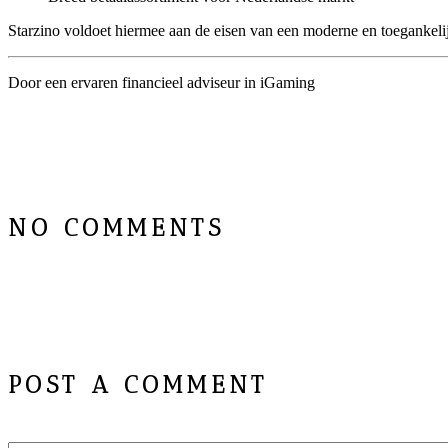
Starzino voldoet hiermee aan de eisen van een moderne en toegankelij
Door een ervaren financieel adviseur in iGaming
NO COMMENTS
POST A COMMENT