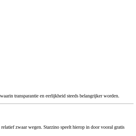
 waarin transparantie en eerlijkheid steeds belangrijker worden.
elatief zwaar wegen. Starzino speelt hierop in door vooral gratis