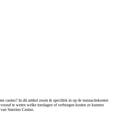
e casino? In dit artikel zoom ik specifiek in op de transactiekosten
om vooraf te weten welke toeslagen of verborgen kosten ze kunnen
r van Starzino Casino.