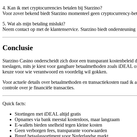
4. Kan ik met cryptocurrencies betalen bij Starzino?
Voor zover bekend biedt Starzino momenteel geen cryptocurrency-bet
5. Wat als mijn betaling mislukt?
Neem contact op met de klantenservice. Starzino biedt ondersteuning i
Conclusie
Starzino Casino onderscheidt zich door een transparant kostenbeleid da
toeslagen, mits je kiest voor gangbare betaalmethoden zoals iDEAL of
keuze voor wie verantwoord en voordelig wil gokken.
Voor actuele details over betaalmethoden en transactiekosten raad ik a
controle over je financiële transacties.
Quick facts:
Stortingen met iDEAL altijd gratis
Opnames via bank meestal kostenloos, maar langzaam
E-wallets bieden snelheid tegen kleine kosten
Geen verborgen fees, transparante voorwaarden
Breed betaalassortiment voor Nederlandse markt