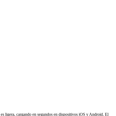
 es ligera, cargando en segundos en dispositivos iOS y Android. El