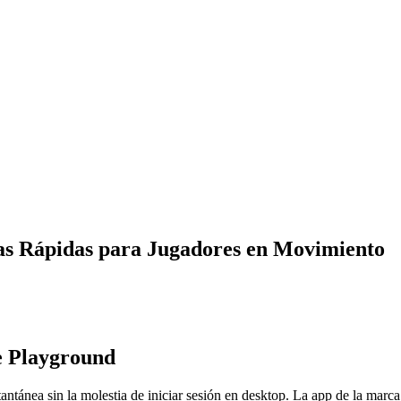
s Rápidas para Jugadores en Movimiento
e Playground
ánea sin la molestia de iniciar sesión en desktop. La app de la marca