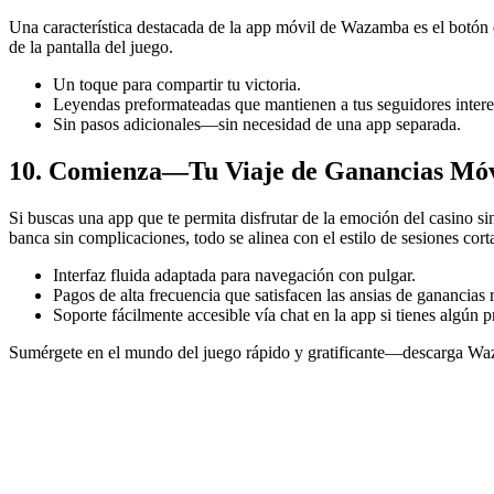
Una característica destacada de la app móvil de Wazamba es el botón d
de la pantalla del juego.
Un toque para compartir tu victoria.
Leyendas preformateadas que mantienen a tus seguidores intere
Sin pasos adicionales—sin necesidad de una app separada.
10. Comienza—Tu Viaje de Ganancias Móv
Si buscas una app que te permita disfrutar de la emoción del casino s
banca sin complicaciones, todo se alinea con el estilo de sesiones cor
Interfaz fluida adaptada para navegación con pulgar.
Pagos de alta frecuencia que satisfacen las ansias de ganancias 
Soporte fácilmente accesible vía chat en la app si tienes algún 
Sumérgete en el mundo del juego rápido y gratificante—descarga Waz