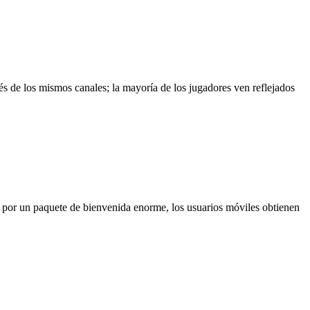
vés de los mismos canales; la mayoría de los jugadores ven reflejados
s por un paquete de bienvenida enorme, los usuarios móviles obtienen