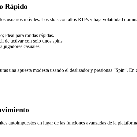
go Rápido
e los usuarios móviles. Los slots con altos RTPs y baja volatilidad domi
; ideal para rondas rápidas.
l de activar con solo unos spins.
a jugadores casuales.
ras una apuesta modesta usando el deslizador y presionas “Spin”. En cin
ovimiento
mites autoimpuestos en lugar de las funciones avanzadas de la plataform