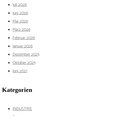
Juli 2026
Juni 2026
Mai 2026
März 2026
Februar 2026
Januar 2026
Dezember 2025
Oktober 2025
Juni 2021
Kategorien
INDUSTRIE