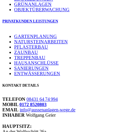
GRÜNANLAGEN
OBJEKTÜBERWACHUNG
PRIVATKUNDEN LEISTUNGEN
GARTENPLANUNG
NATURSTEINARBEITEN
PFLASTERBAU
ZAUNBAU
TREPPENBAU
HAUSANSCHLÜSSE
SANIERUNGEN
ENTWÄSSERUNGEN
KONTAKT DETAILS
TELEFON
08431 64 74 994
MOBIL
0172 8520803
EMAIL
info@aussenanlagen-wege.de
INHABER
Wolfgang Geier
HAUPTSITZ:
An der Wolfsschütt 26a