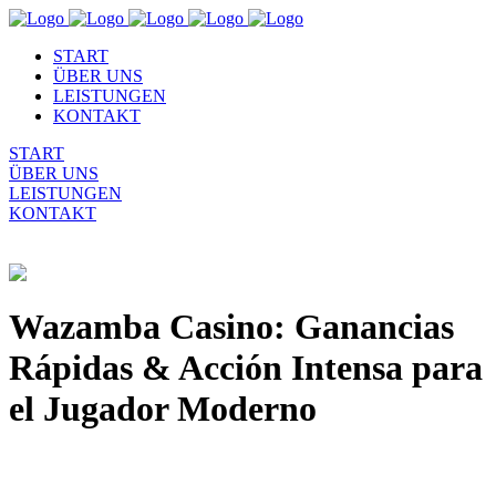
START
ÜBER UNS
LEISTUNGEN
KONTAKT
START
ÜBER UNS
LEISTUNGEN
KONTAKT
Wazamba Casino: Ganancias
Rápidas & Acción Intensa para
el Jugador Moderno