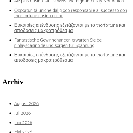
AllSpins Casino: Quick Wins and High‑Intensity Slot Action
Opportunità uniche dal gioco responsabile al successo con
thor fortune casino online
Ευκαιρίες επένδυσης εξετάζονται με το thorfortune και
αποδόσεις μακροπρόθεσμα
Fantastische Gewinnchancen erwarten Sie bei
ninlayscasino.de und sorgen für Spannung
Ευκαιρίες επένδυσης εξετάζονται με το thorfortune και
αποδόσεις μακροπρόθεσμα
Archiv
August 2026
Juli 2026
Juni 2026
Mai 2026