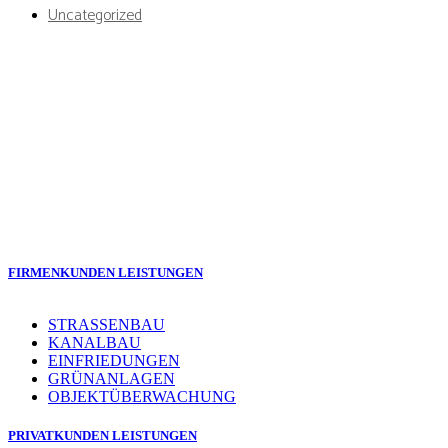
Uncategorized
Ob repräsentative Außen- und Grünanlagen, natürliche
Gärten oder Wohlfühloasen im Grünen: Zusammen mit
unseren Kunden planen wir den Garten- und
Landschaftsbau und setzen ihre Vorstellungen und
Wünsche zuverlässig um.
FIRMENKUNDEN LEISTUNGEN
STRASSENBAU
KANALBAU
EINFRIEDUNGEN
GRÜNANLAGEN
OBJEKTÜBERWACHUNG
PRIVATKUNDEN LEISTUNGEN