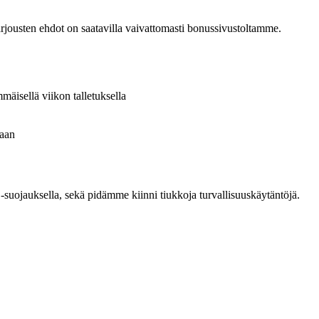
rjousten ehdot on saatavilla vaivattomasti bonussivustoltamme.
äisellä viikon talletuksella
taan
-suojauksella, sekä pidämme kiinni tiukkoja turvallisuuskäytäntöjä.