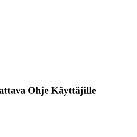
attava Ohje Käyttäjille