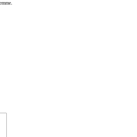
keemme.