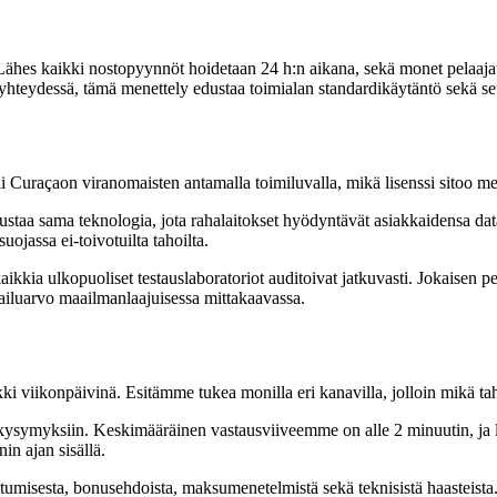
 Lähes kaikki nostopyynnöt hoidetaan 24 h:n aikana, sekä monet pelaaja
hteydessä, tämä menettely edustaa toimialan standardikäytäntö sekä seu
i Curaçaon viranomaisten antamalla toimiluvalla, mikä lisenssi sitoo mei
taa sama teknologia, jota rahalaitokset hyödyntävät asiakkaidensa datan
ojassa ei-toivotuilta tahoilta.
aikkia ulkopuoliset testauslaboratoriot auditoivat jatkuvasti. Jokaisen pe
tailuarvo maailmanlaajuisessa mittakaavassa.
i viikonpäivinä. Esitämme tukea monilla eri kanavilla, jolloin mikä ta
symyksiin. Keskimääräinen vastausviiveemme on alle 2 minuutin, ja lisä
n ajan sisällä.
umisesta, bonusehdoista, maksumenetelmistä sekä teknisistä haasteista.