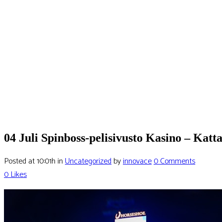
04 Juli
Spinboss-pelisivusto Kasino – Katta
Posted at 10:01h
in
Uncategorized
by
innovace
0 Comments
0
Likes