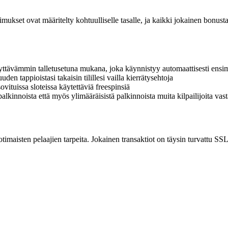
set ovat määritelty kohtuulliselle tasalle, ja kaikki jokainen bonusta
tävämmin talletusetuna mukana, joka käynnistyy automaattisesti ensimm
n tappioistasi takaisin tilillesi vailla kierrätysehtoja
ituissa sloteissa käytettäviä freespinsiä
alkinnoista että myös ylimääräisistä palkinnoista muita kilpailijoita vas
aisten pelaajien tarpeita. Jokainen transaktiot on täysin turvattu SSL