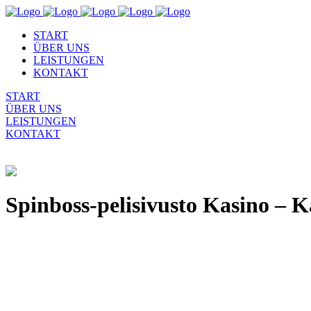
START
ÜBER UNS
LEISTUNGEN
KONTAKT
START
ÜBER UNS
LEISTUNGEN
KONTAKT
Spinboss-pelisivusto Kasino – K