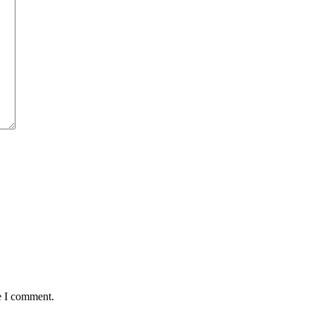
e I comment.