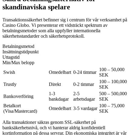
skandinaviska spelare
Transaktionssäkerhet befinner sig i centrum för vår verksamhet på
Casino Globo. Vi presenterar ett vidsträckt spektrum av
betalningsmetoder som alla uppfyller internationella
säkerhetsstandarder och säkerhetsprotokoll.
Betalningsmetod
Insättningstidpunkt
Uttagstid
Min/Max belopp
100 – 50,000
Swish
Omedelbart
0-24 timmar
SEK
100 – 100,000
Trustly
Direkt
0-2 timmar
SEK
1-3
2-5
500 – 500,000
Bankoverföring
bankdagar
arbetsdagar
SEK
Betalkort
100 – 75,000
Omedelbart
3-5 vardagar
(Visa/Mastercard)
SEK
Alla transaktioner säkras genom SSL-säkerhet på
banksäkerhetsnivå, och vi hanterar aldrig konfidentiell
kortinformation på dessa servrar. Din ekonomiska integritet är vår