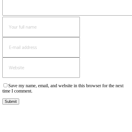
Save my name, email, and website in this browser for the next
time I comment.