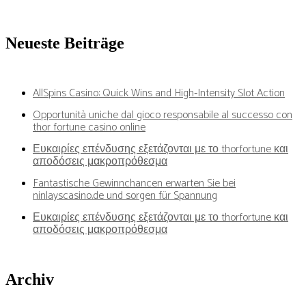
Neueste Beiträge
AllSpins Casino: Quick Wins and High‑Intensity Slot Action
Opportunità uniche dal gioco responsabile al successo con
thor fortune casino online
Ευκαιρίες επένδυσης εξετάζονται με το thorfortune και
αποδόσεις μακροπρόθεσμα
Fantastische Gewinnchancen erwarten Sie bei
ninlayscasino.de und sorgen für Spannung
Ευκαιρίες επένδυσης εξετάζονται με το thorfortune και
αποδόσεις μακροπρόθεσμα
Archiv