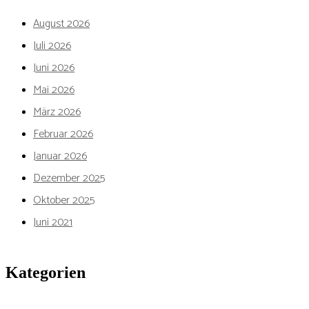
August 2026
Juli 2026
Juni 2026
Mai 2026
März 2026
Februar 2026
Januar 2026
Dezember 2025
Oktober 2025
Juni 2021
Kategorien