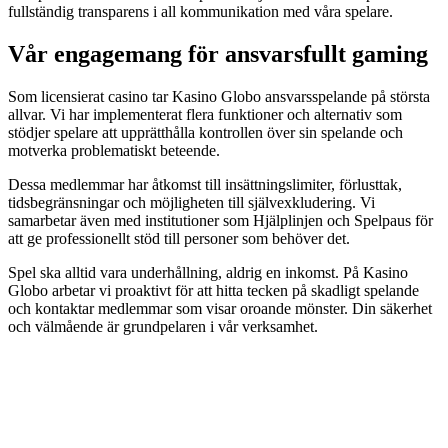
fullständig transparens i all kommunikation med våra spelare.
Vår engagemang för ansvarsfullt gaming
Som licensierat casino tar Kasino Globo ansvarsspelande på största
allvar. Vi har implementerat flera funktioner och alternativ som
stödjer spelare att upprätthålla kontrollen över sin spelande och
motverka problematiskt beteende.
Dessa medlemmar har åtkomst till insättningslimiter, förlusttak,
tidsbegränsningar och möjligheten till självexkludering. Vi
samarbetar även med institutioner som Hjälplinjen och Spelpaus för
att ge professionellt stöd till personer som behöver det.
Spel ska alltid vara underhållning, aldrig en inkomst. På Kasino
Globo arbetar vi proaktivt för att hitta tecken på skadligt spelande
och kontaktar medlemmar som visar oroande mönster. Din säkerhet
och välmående är grundpelaren i vår verksamhet.