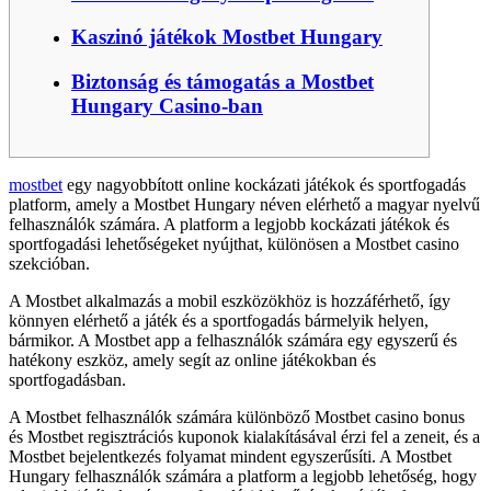
Kaszinó játékok Mostbet Hungary
Biztonság és támogatás a Mostbet
Hungary Casino-ban
mostbet
egy nagyobbított online kockázati játékok és sportfogadás
platform, amely a Mostbet Hungary néven elérhető a magyar nyelvű
felhasználók számára. A platform a legjobb kockázati játékok és
sportfogadási lehetőségeket nyújthat, különösen a Mostbet casino
szekcióban.
A Mostbet alkalmazás a mobil eszközökhöz is hozzáférhető, így
könnyen elérhető a játék és a sportfogadás bármelyik helyen,
bármikor. A Mostbet app a felhasználók számára egy egyszerű és
hatékony eszköz, amely segít az online játékokban és
sportfogadásban.
A Mostbet felhasználók számára különböző Mostbet casino bonus
és Mostbet regisztrációs kuponok kialakításával érzi fel a zeneit, és a
Mostbet bejelentkezés folyamat mindent egyszerűsíti. A Mostbet
Hungary felhasználók számára a platform a legjobb lehetőség, hogy