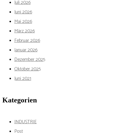
Juli 2026
Juni 2026
Mai 2026
März 2026
Februar 2026
Januar 2026
Dezember 2025
Oktober 2025
Juni 2021
Kategorien
INDUSTRIE
Post