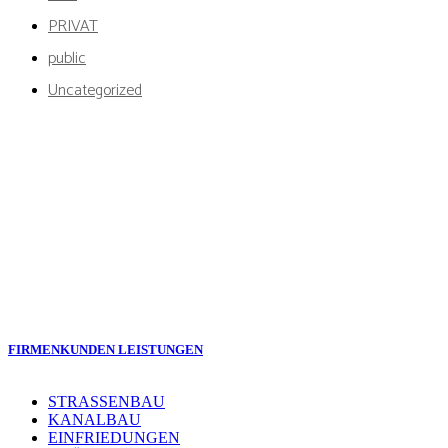
PRIVAT
public
Uncategorized
Ob repräsentative Außen- und Grünanlagen, natürliche
Gärten oder Wohlfühloasen im Grünen: Zusammen mit
unseren Kunden planen wir den Garten- und
Landschaftsbau und setzen ihre Vorstellungen und
Wünsche zuverlässig um.
FIRMENKUNDEN LEISTUNGEN
STRASSENBAU
KANALBAU
EINFRIEDUNGEN