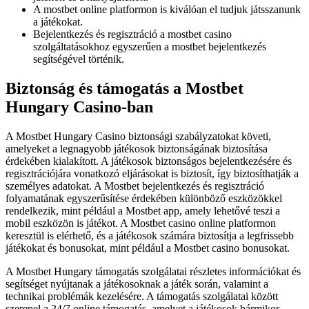
A mostbet online platformon is kiválóan el tudjuk játsszanunk
a játékokat.
Bejelentkezés és regisztráció a mostbet casino
szolgáltatásokhoz egyszerűen a mostbet bejelentkezés
segítségével történik.
Biztonság és támogatás a Mostbet
Hungary Casino-ban
A Mostbet Hungary Casino biztonsági szabályzatokat követi,
amelyeket a legnagyobb játékosok biztonságának biztosítása
érdekében kialakított. A játékosok biztonságos bejelentkezésére és
regisztrációjára vonatkozó eljárásokat is biztosít, így biztosíthatják a
személyes adatokat. A Mostbet bejelentkezés és regisztráció
folyamatának egyszerűsítése érdekében különböző eszközökkel
rendelkezik, mint például a Mostbet app, amely lehetővé teszi a
mobil eszközön is játékot. A Mostbet casino online platformon
keresztül is elérhető, és a játékosok számára biztosítja a legfrissebb
játékokat és bonusokat, mint például a Mostbet casino bonusokat.
A Mostbet Hungary támogatás szolgálatai részletes információkat és
segítséget nyújtanak a játékosoknak a játék során, valamint a
technikai problémák kezelésére. A támogatás szolgálatai között
szerepel a 24/7 online támogatás, amelyet a játékosok bármikor