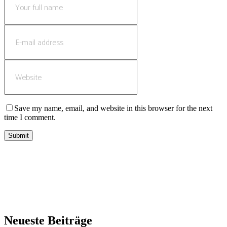
Save my name, email, and website in this browser for the next
time I comment.
Neueste Beiträge