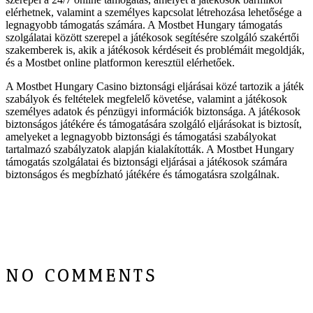
elérhetnek, valamint a személyes kapcsolat létrehozása lehetősége a
legnagyobb támogatás számára. A Mostbet Hungary támogatás
szolgálatai között szerepel a játékosok segítésére szolgáló szakértői
szakemberek is, akik a játékosok kérdéseit és problémáit megoldják,
és a Mostbet online platformon keresztül elérhetőek.
A Mostbet Hungary Casino biztonsági eljárásai közé tartozik a játék
szabályok és feltételek megfelelő követése, valamint a játékosok
személyes adatok és pénzügyi információk biztonsága. A játékosok
biztonságos játékére és támogatására szolgáló eljárásokat is biztosít,
amelyeket a legnagyobb biztonsági és támogatási szabályokat
tartalmazó szabályzatok alapján kialakították. A Mostbet Hungary
támogatás szolgálatai és biztonsági eljárásai a játékosok számára
biztonságos és megbízható játékére és támogatásra szolgálnak.
NO COMMENTS