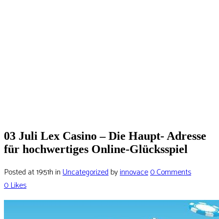
03 Juli
Lex Casino – Die Haupt- Adresse
für hochwertiges Online-Glücksspiel
Posted at 19:51h
in
Uncategorized
by
innovace
0 Comments
0
Likes