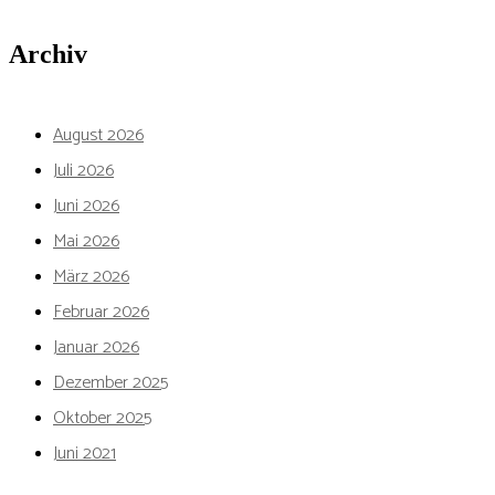
Archiv
August 2026
Juli 2026
Juni 2026
Mai 2026
März 2026
Februar 2026
Januar 2026
Dezember 2025
Oktober 2025
Juni 2021