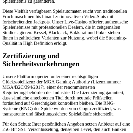
Spielerlebnis zu garantieren.
Diese Vielfalt verfügbaren Spielautomaten reicht von traditionellen
Fruchtmaschinen bis hinauf zu innovativen Video-Slots mit
fortschreitenden Jackpots. Unser Live-Casino offeriert authentische
Spielerlebnisse mit professionellen Dealern, die in zeitgemäßen
Studios agieren. Kessel, Blackjack, Bakkarat und Poker stehen
Ihnen in zahlreichen Varianten zur Nutzung, wobei die Streaming-
Qualität in High Definition erfolgt.
Zertifizierung und
Sicherheitsvorkehrungen
Unsere Plattform operiert unter einer rechtsgültigen
Glücksspiellizenz der MGA Gaming Authority (Lizenznummer
MGA/B2C/394/2017), einer der renommiertesten
Regulierungsbehörden der Industrie. Die Lizenzierung garantiert,
dass sämtliche angebotenen Titel durch neutrale Prüfstellen
fortlaufend auf Gerechtigkeit kontrolliert bleiben. Die RNG-
Systeme (RNG) der Spiele werden von eCogra zertifiziert, was
transparente und fälschungssichere Spielabläufe sicherstellt.
Für den Schutz Ihrer persönlichen Angaben setzen Anbieter auf eine
256-Bit-SSL-Verschlüsselung, denselben Level, den auch Banken