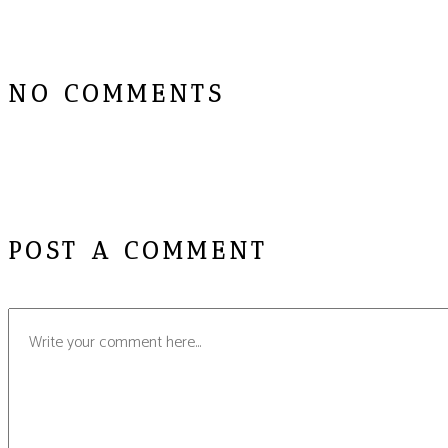
NO COMMENTS
POST A COMMENT