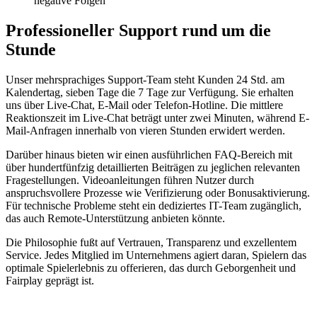
negative Folgen
Professioneller Support rund um die
Stunde
Unser mehrsprachiges Support-Team steht Kunden 24 Std. am
Kalendertag, sieben Tage die 7 Tage zur Verfügung. Sie erhalten
uns über Live-Chat, E-Mail oder Telefon-Hotline. Die mittlere
Reaktionszeit im Live-Chat beträgt unter zwei Minuten, während E-
Mail-Anfragen innerhalb von vieren Stunden erwidert werden.
Darüber hinaus bieten wir einen ausführlichen FAQ-Bereich mit
über hundertfünfzig detaillierten Beiträgen zu jeglichen relevanten
Fragestellungen. Videoanleitungen führen Nutzer durch
anspruchsvollere Prozesse wie Verifizierung oder Bonusaktivierung.
Für technische Probleme steht ein dediziertes IT-Team zugänglich,
das auch Remote-Unterstützung anbieten könnte.
Die Philosophie fußt auf Vertrauen, Transparenz und exzellentem
Service. Jedes Mitglied im Unternehmens agiert daran, Spielern das
optimale Spielerlebnis zu offerieren, das durch Geborgenheit und
Fairplay geprägt ist.