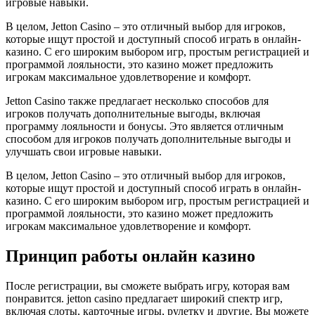
игровые навыки.
В целом, Jetton Casino – это отличный выбор для игроков,
которые ищут простой и доступный способ играть в онлайн-
казино. С его широким выбором игр, простым регистрацией и
программой лояльности, это казино может предложить
игрокам максимальное удовлетворение и комфорт.
Jetton Casino также предлагает несколько способов для
игроков получать дополнительные выгоды, включая
программу лояльности и бонусы. Это является отличным
способом для игроков получать дополнительные выгоды и
улучшать свои игровые навыки.
В целом, Jetton Casino – это отличный выбор для игроков,
которые ищут простой и доступный способ играть в онлайн-
казино. С его широким выбором игр, простым регистрацией и
программой лояльности, это казино может предложить
игрокам максимальное удовлетворение и комфорт.
Принцип работы онлайн казино
После регистрации, вы сможете выбрать игру, которая вам
понравится. jetton casino предлагает широкий спектр игр,
включая слоты, карточные игры, рулетку и другие. Вы можете