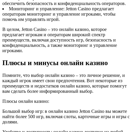
обеспечить безопасность и конфиденциальность операторов.
Мониторинг и управление: Jetton Casino предлагает
операторам мониторинг и управление игроками, чтобы
помочь им управлять игрой.
В целом, Jetton Casino – это онлайн казино, которое
предлагает игрокам и операторам широкий спектр
преимуществ, включая доступность игр, безопасность и
конфиденциальность, а также мониторинг и управление
игроками.
Плюсы и минусы онлайн казино
Помните, что выбор онлайн казино – это личное решение, и
каждый игрок имеет свои предпочтения. Вот некоторые из
преимуществ и недостатков онлайн казино, которые помогут
вам сделать более информированный выбор.
Плюсы онлайн казино:
Большой выбор игр: в онлайн казино Jetton Casino вы можете
найти более 500 игр, включая слоты, карточные игры и игры с
долями.
Удобство и доступность: онлайн казино доступно из любой