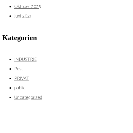
Oktober 2025
Juni 2021
Kategorien
INDUSTRIE
Post
PRIVAT
public
Uncategorized