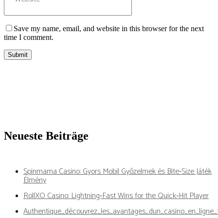
Save my name, email, and website in this browser for the next
time I comment.
Neueste Beiträge
Spinmama Casino: Gyors Mobil Győzelmek és Bite‑Size Játék
Élmény
RollXO Casino: Lightning‑Fast Wins for the Quick‑Hit Player
Authentique_découvrez_les_avantages_dun_casino_en_ligne_f