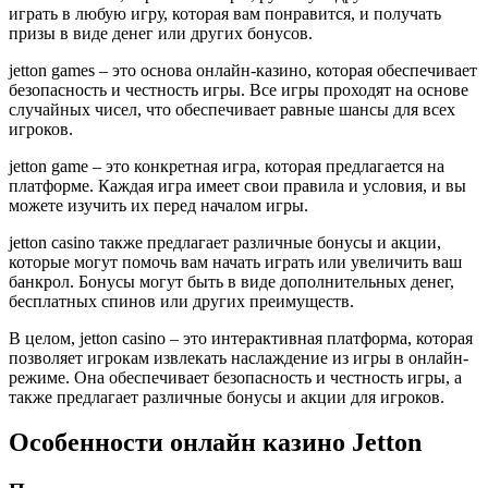
играть в любую игру, которая вам понравится, и получать
призы в виде денег или других бонусов.
jetton games – это основа онлайн-казино, которая обеспечивает
безопасность и честность игры. Все игры проходят на основе
случайных чисел, что обеспечивает равные шансы для всех
игроков.
jetton game – это конкретная игра, которая предлагается на
платформе. Каждая игра имеет свои правила и условия, и вы
можете изучить их перед началом игры.
jetton casino также предлагает различные бонусы и акции,
которые могут помочь вам начать играть или увеличить ваш
банкрол. Бонусы могут быть в виде дополнительных денег,
бесплатных спинов или других преимуществ.
В целом, jetton casino – это интерактивная платформа, которая
позволяет игрокам извлекать наслаждение из игры в онлайн-
режиме. Она обеспечивает безопасность и честность игры, а
также предлагает различные бонусы и акции для игроков.
Особенности онлайн казино Jetton