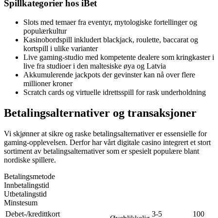
Spillkategorier hos iBet
Slots med temaer fra eventyr, mytologiske fortellinger og
populærkultur
Kasinobordspill inkludert blackjack, roulette, baccarat og
kortspill i ulike varianter
Live gaming-studio med kompetente dealere som kringkaster i
live fra studioer i den maltesiske øya og Latvia
Akkumulerende jackpots der gevinster kan nå over flere
millioner kroner
Scratch cards og virtuelle idrettsspill for rask underholdning
Betalingsalternativer og transaksjoner
Vi skjønner at sikre og raske betalingsalternativer er essensielle for
gaming-opplevelsen. Derfor har vårt digitale casino integrert et stort
sortiment av betalingsalternativer som er spesielt populære blant
nordiske spillere.
Betalingsmetode
Innbetalingstid
Utbetalingstid
Minstesum
Debet-/kredittkort
3-5
100