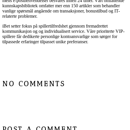
mens e-posthenvendelser besvares innen 24 timer. Vårt omfattende
kunnskapsbibliotek omfatter mer enn 150 artikler som behandler
vanlige spørsmål angående om transaksjoner, bonustilbud og IT-
relaterte problemer.
iBet setter fokus på spillertilfredshet gjennom fremadrettet
kommunikasjon og og individualisert service. Våre prioriterte VIP-
spillere får dedikerte personlige kontoansvarlige som sørger for
tilpassede erfaringer tilpasset unike preferanser.
NO COMMENTS
POST A COMMENT