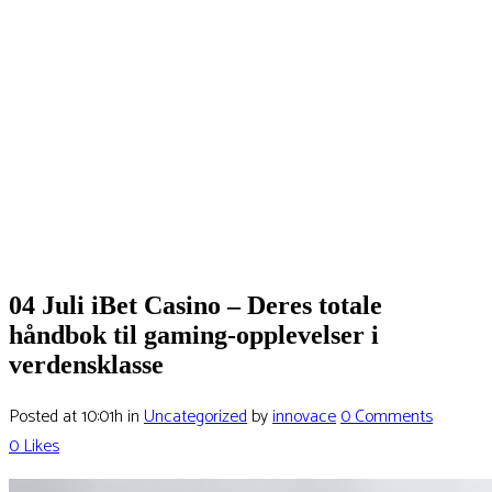
04 Juli
iBet Casino – Deres totale
håndbok til gaming-opplevelser i
verdensklasse
Posted at 10:01h
in
Uncategorized
by
innovace
0 Comments
0
Likes