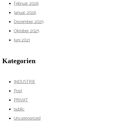
Februar 2026
Januar 2026
Dezember 2025
Oktober 2025
Juni 2021
Kategorien
INDUSTRIE
Post
PRIVAT
public
Uncategorized