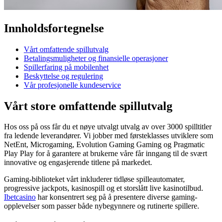
Innholdsfortegnelse
Vårt omfattende spillutvalg
Betalingsmuligheter og finansielle operasjoner
Spillerfaring på mobilenhet
Beskyttelse og regulering
Vår profesjonelle kundeservice
Vårt store omfattende spillutvalg
Hos oss på oss får du et nøye utvalgt utvalg av over 3000 spilltitler
fra ledende leverandører. Vi jobber med førsteklasses utviklere som
NetEnt, Microgaming, Evolution Gaming Gaming og Pragmatic
Play Play for å garantere at brukerne våre får inngang til de svært
innovative og engasjerende titlene på markedet.
Gaming-biblioteket vårt inkluderer tidløse spilleautomater,
progressive jackpots, kasinospill og et storslått live kasinotilbud.
Ibetcasino
har konsentrert seg på å presentere diverse gaming-
opplevelser som passer både nybegynnere og rutinerte spillere.