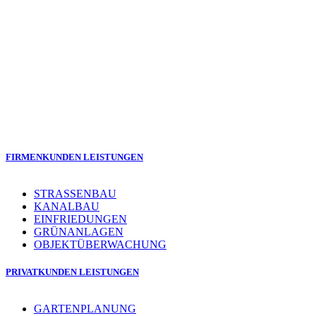
Ob repräsentative Außen- und Grünanlagen, natürliche
Gärten oder Wohlfühloasen im Grünen: Zusammen mit
unseren Kunden planen wir den Garten- und
Landschaftsbau und setzen ihre Vorstellungen und
Wünsche zuverlässig um.
FIRMENKUNDEN LEISTUNGEN
STRASSENBAU
KANALBAU
EINFRIEDUNGEN
GRÜNANLAGEN
OBJEKTÜBERWACHUNG
PRIVATKUNDEN LEISTUNGEN
GARTENPLANUNG