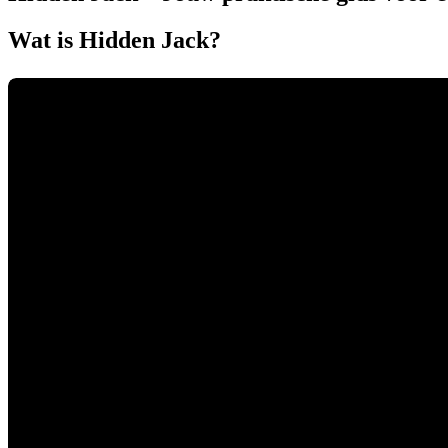
Wat is Hidden Jack?