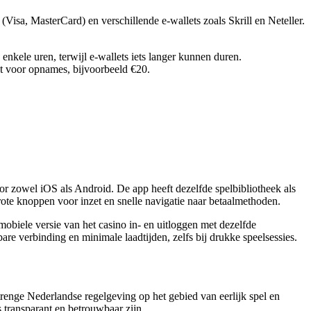
Visa, MasterCard) en verschillende e‑wallets zoals Skrill en Neteller.
kele uren, terwijl e‑wallets iets langer kunnen duren.
t voor opnames, bijvoorbeeld €20.
r zowel iOS als Android. De app heeft dezelfde spelbibliotheek als
ote knoppen voor inzet en snelle navigatie naar betaalmethoden.
biele versie van het casino in- en uitloggen met dezelfde
re verbinding en minimale laadtijden, zelfs bij drukke speelsessies.
trenge Nederlandse regelgeving op het gebied van eerlijk spel en
transparant en betrouwbaar zijn.