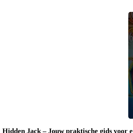
Hidden Jack – Jouw praktische gids voor ee