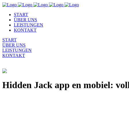
START
ÜBER UNS
LEISTUNGEN
KONTAKT
START
ÜBER UNS
LEISTUNGEN
KONTAKT
Hidden Jack app en mobiel: voll