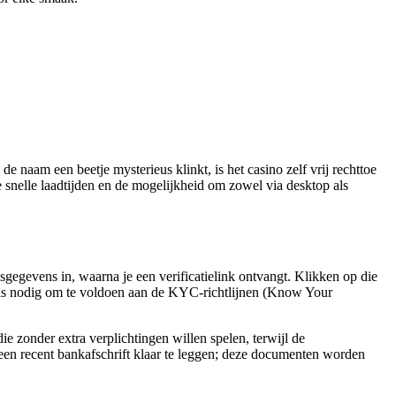
 naam een beetje mysterieus klinkt, is het casino zelf vrij rechttoe
 snelle laadtijden en de mogelijkheid om zowel via desktop als
gegevens in, waarna je een verificatielink ontvangt. Klikken op die
dit is nodig om te voldoen aan de KYC‑richtlijnen (Know Your
ie zonder extra verplichtingen willen spelen, terwijl de
en een recent bankafschrift klaar te leggen; deze documenten worden