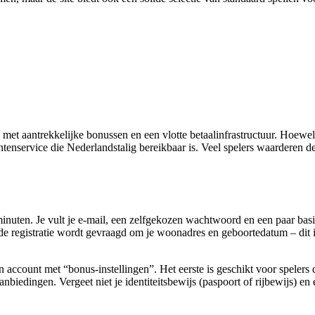
et aantrekkelijke bonussen en een vlotte betaalinfrastructuur. Hoewel de
tenservice die Nederlandstalig bereikbaar is. Veel spelers waarderen de
nuten. Je vult je e‑mail, een zelfgekozen wachtwoord en een paar basis
 Bij de registratie wordt gevraagd om je woonadres en geboortedatum – 
 account met “bonus‑instellingen”. Het eerste is geschikt voor spelers d
aanbiedingen. Vergeet niet je identiteitsbewijs (paspoort of rijbewijs) 