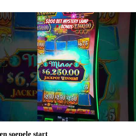
n soepele start