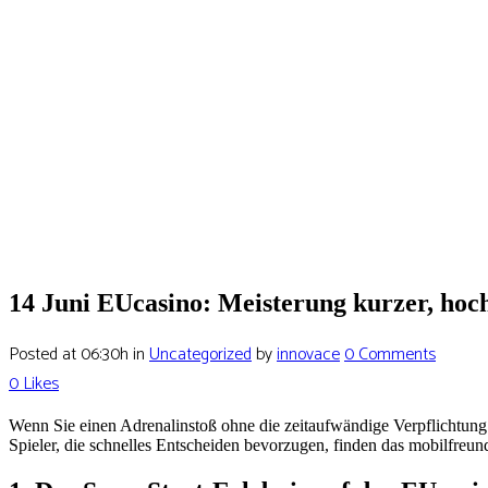
14 Juni
EUcasino: Meisterung kurzer, hochi
Posted at 06:30h
in
Uncategorized
by
innovace
0 Comments
0
Likes
Wenn Sie einen Adrenalinstoß ohne die zeitaufwändige Verpflichtung 
Spieler, die schnelles Entscheiden bevorzugen, finden das mobilfreund