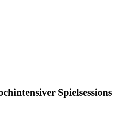
chintensiver Spielsessions