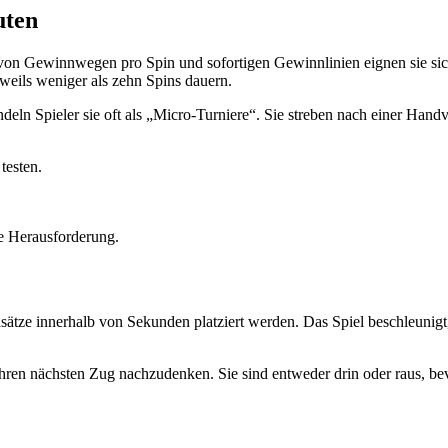
uten
on Gewinnwegen pro Spin und sofortigen Gewinnlinien eignen sie sich f
weils weniger als zehn Spins dauern.
eln Spieler sie oft als „Micro‑Turniere“. Sie streben nach einer Han
testen.
e Herausforderung.
ätze innerhalb von Sekunden platziert werden. Das Spiel beschleunigt, 
hren nächsten Zug nachzudenken. Sie sind entweder drin oder raus, bev