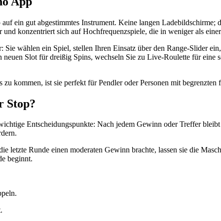
ino App
p auf ein gut abgestimmtes Instrument. Keine langen Ladebildschirme; da
 und konzentriert sich auf Hochfrequenzspiele, die in weniger als ein
: Sie wählen ein Spiel, stellen Ihren Einsatz über den Range-Slider ei
en neuen Slot für dreißig Spins, wechseln Sie zu Live-Roulette für ei
 zu kommen, ist sie perfekt für Pendler oder Personen mit begrenzten fr
r Stop?
 wichtige Entscheidungspunkte: Nach jedem Gewinn oder Treffer bleibt 
rdern.
die letzte Runde einen moderaten Gewinn brachte, lassen sie die Masc
de beginnt.
ppeln.
.