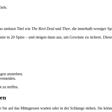
iefe.
no umfasst Titel wie
The Reel Deal
und
Thor
, die innerhalb weniger Sp
nne in 20 Spins – und steigen dann aus, um Gewinne zu sichern. Dieses 
ngen anstreben.
vermeiden.
 zu treffen.
den
Sie auf das Mittagessen warten oder in der Schlange stehen, Sie könne