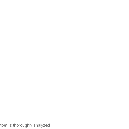
tbet is thoroughly analyzed