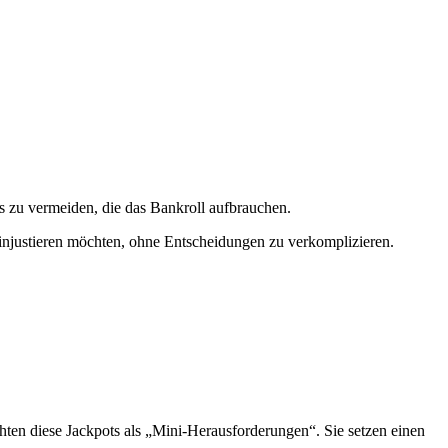
ns zu vermeiden, die das Bankroll aufbrauchen.
s feinjustieren möchten, ohne Entscheidungen zu verkomplizieren.
chten diese Jackpots als „Mini‑Herausforderungen“. Sie setzen einen