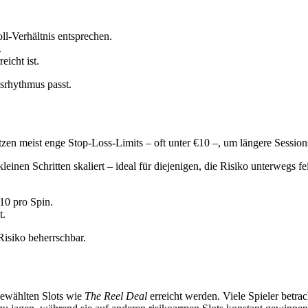
ll-Verhältnis entsprechen.
.
eicht ist.
esrhythmus passt.
etzen meist enge Stop‑Loss-Limits – oft unter €10 –, um längere Sessio
 kleinen Schritten skaliert – ideal für diejenigen, die Risiko unterweg
10 pro Spin.
t.
Risiko beherrschbar.
gewählten Slots wie
The Reel Deal
erreicht werden. Viele Spieler betra