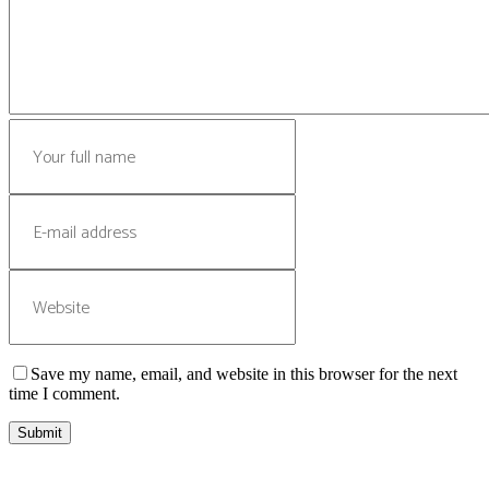
Save my name, email, and website in this browser for the next
time I comment.