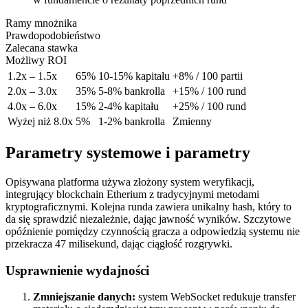
Ramy mnożnika
Prawdopodobieństwo
Zalecana stawka
Możliwy ROI
1.2x – 1.5x
65%
10-15% kapitału
+8% / 100 partii
2.0x – 3.0x
35%
5-8% bankrolla
+15% / 100 rund
4.0x – 6.0x
15%
2-4% kapitału
+25% / 100 rund
Wyżej niż 8.0x
5%
1-2% bankrolla
Zmienny
Parametry systemowe i parametry
Opisywana platforma używa złożony system weryfikacji,
integrujący blockchain Etherium z tradycyjnymi metodami
kryptograficznymi. Kolejna runda zawiera unikalny hash, który to
da się sprawdzić niezależnie, dając jawność wyników. Szczytowe
opóźnienie pomiędzy czynnością gracza a odpowiedzią systemu nie
przekracza 47 milisekund, dając ciągłość rozgrywki.
Usprawnienie wydajności
Zmniejszanie danych:
system WebSocket redukuje transfer