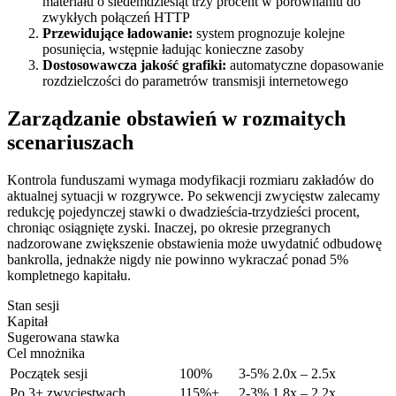
materiału o siedemdziesiąt trzy procent w porównaniu do
zwykłych połączeń HTTP
Przewidujące ładowanie:
system prognozuje kolejne
posunięcia, wstępnie ładując konieczne zasoby
Dostosowawcza jakość grafiki:
automatyczne dopasowanie
rozdzielczości do parametrów transmisji internetowego
Zarządzanie obstawień w rozmaitych
scenariuszach
Kontrola funduszami wymaga modyfikacji rozmiaru zakładów do
aktualnej sytuacji w rozgrywce. Po sekwencji zwycięstw zalecamy
redukcję pojedynczej stawki o dwadzieścia-trzydzieści procent,
chroniąc osiągnięte zyski. Inaczej, po okresie przegranych
nadzorowane zwiększenie obstawienia może uwydatnić odbudowę
bankrolla, jednakże nigdy nie powinno wykraczać ponad 5%
kompletnego kapitału.
Stan sesji
Kapitał
Sugerowana stawka
Cel mnożnika
Początek sesji
100%
3-5%
2.0x – 2.5x
Po 3+ zwycięstwach
115%+
2-3%
1.8x – 2.2x