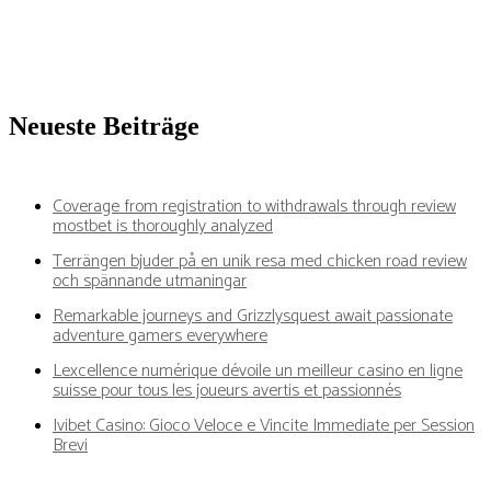
Neueste Beiträge
Coverage from registration to withdrawals through review
mostbet is thoroughly analyzed
Terrängen bjuder på en unik resa med chicken road review
och spännande utmaningar
Remarkable journeys and Grizzlysquest await passionate
adventure gamers everywhere
Lexcellence numérique dévoile un meilleur casino en ligne
suisse pour tous les joueurs avertis et passionnés
Ivibet Casino: Gioco Veloce e Vincite Immediate per Session
Brevi