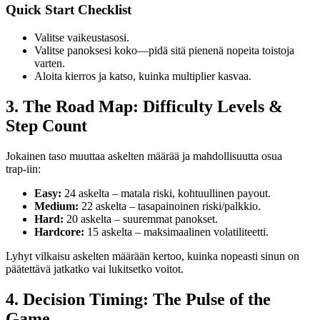
Quick Start Checklist
Valitse vaikeustasosi.
Valitse panoksesi koko—pidä sitä pienenä nopeita toistoja
varten.
Aloita kierros ja katso, kuinka multiplier kasvaa.
3. The Road Map: Difficulty Levels &
Step Count
Jokainen taso muuttaa askelten määrää ja mahdollisuutta osua
trap‑iin:
Easy:
24 askelta – matala riski, kohtuullinen payout.
Medium:
22 askelta – tasapainoinen riski/palkkio.
Hard:
20 askelta – suuremmat panokset.
Hardcore:
15 askelta – maksimaalinen volatiliteetti.
Lyhyt vilkaisu askelten määrään kertoo, kuinka nopeasti sinun on
päätettävä jatkatko vai lukitsetko voitot.
4. Decision Timing: The Pulse of the
Game