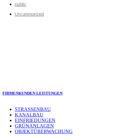
public
Uncategorized
Ob repräsentative Außen- und Grünanlagen, natürliche
Gärten oder Wohlfühloasen im Grünen: Zusammen mit
unseren Kunden planen wir den Garten- und
Landschaftsbau und setzen ihre Vorstellungen und
Wünsche zuverlässig um.
FIRMENKUNDEN LEISTUNGEN
STRASSENBAU
KANALBAU
EINFRIEDUNGEN
GRÜNANLAGEN
OBJEKTÜBERWACHUNG