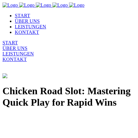
START
ÜBER UNS
LEISTUNGEN
KONTAKT
START
ÜBER UNS
LEISTUNGEN
KONTAKT
Chicken Road Slot: Mastering
Quick Play for Rapid Wins