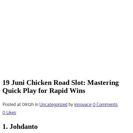
19 Juni
Chicken Road Slot: Mastering
Quick Play for Rapid Wins
Posted at 09:12h
in
Uncategorized
by
innovace
0 Comments
0
Likes
1. Johdanto