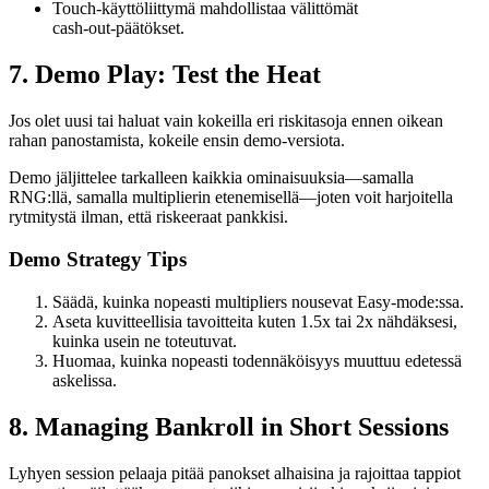
Touch‑käyttöliittymä mahdollistaa välittömät
cash‑out‑päätökset.
7. Demo Play: Test the Heat
Jos olet uusi tai haluat vain kokeilla eri riskitasoja ennen oikean
rahan panostamista, kokeile ensin demo‑versiota.
Demo jäljittelee tarkalleen kaikkia ominaisuuksia—samalla
RNG:llä, samalla multiplierin etenemisellä—joten voit harjoitella
rytmitystä ilman, että riskeeraat pankkisi.
Demo Strategy Tips
Säädä, kuinka nopeasti multipliers nousevat Easy‑mode:ssa.
Aseta kuvitteellisia tavoitteita kuten 1.5x tai 2x nähdäksesi,
kuinka usein ne toteutuvat.
Huomaa, kuinka nopeasti todennäköisyys muuttuu edetessä
askelissa.
8. Managing Bankroll in Short Sessions
Lyhyen session pelaaja pitää panokset alhaisina ja rajoittaa tappiot