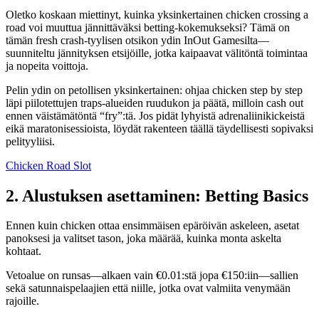
Oletko koskaan miettinyt, kuinka yksinkertainen chicken crossing a
road voi muuttua jännittäväksi betting‑kokemukseksi? Tämä on
tämän fresh crash‑tyylisen otsikon ydin InOut Gamesilta—
suunniteltu jännityksen etsijöille, jotka kaipaavat välitöntä toimintaa
ja nopeita voittoja.
Pelin ydin on petollisen yksinkertainen: ohjaa chicken step by step
läpi piilotettujen traps‑alueiden ruudukon ja päätä, milloin cash out
ennen väistämätöntä “fry”:tä. Jos pidät lyhyistä adrenaliinikickeistä
eikä maratonisessioista, löydät rakenteen täällä täydellisesti sopivaksi
pelityyliisi.
Chicken Road Slot
2. Alustuksen asettaminen: Betting Basics
Ennen kuin chicken ottaa ensimmäisen epäröivän askeleen, asetat
panoksesi ja valitset tason, joka määrää, kuinka monta askelta
kohtaat.
Vetoalue on runsas—alkaen vain €0.01:stä jopa €150:iin—sallien
sekä satunnaispelaajien että niille, jotka ovat valmiita venymään
rajoille.