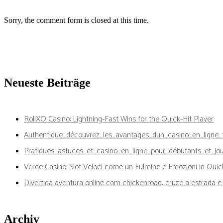
Sorry, the comment form is closed at this time.
Neueste Beiträge
RollXO Casino: Lightning‑Fast Wins for the Quick‑Hit Player
Authentique_découvrez_les_avantages_dun_casino_en_ligne_f
Pratiques_astuces_et_casino_en_ligne_pour_débutants_et_jo
Verde Casino: Slot Veloci come un Fulmine e Emozioni in Quic
Divertida aventura online com chickenroad, cruze a estrada e e
Archiv