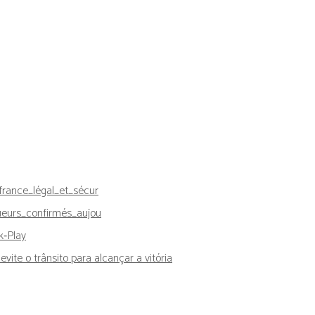
rance_légal_et_sécur
ueurs_confirmés_aujou
k‑Play
vite o trânsito para alcançar a vitória