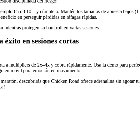
stión disciplinada del riesgo:
 ejemplo €5 o €10—y cúmplelo.
Mantén los tamaños de apuesta bajos (1
neficio en perseguir pérdidas en ráfagas rápidas.
n mientras protegen su bankroll en varias sesiones.
 éxito en sesiones cortas
ta a multipliers de 2x–4x y cobra rápidamente.
Usa la demo para perfec
ego en móvil para emoción en movimiento.
 maratón, descubrirás que Chicken Road ofrece adrenalina sin agotar tu
ca!