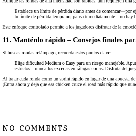
Aunque las rondas de alta intensidad son rápidas, aún requieren una ge
Establece un límite de pérdida diario antes de comenzar—por
tu límite de pérdida temprano, pausa inmediatamente—no hay be
Este enfoque controlado permite a los jugadores disfrutar de la emoció
11. Manténlo rápido – Consejos finales para
Si buscas rondas relámpago, recuerda estos puntos clave:
Elige dificultad Medium o Easy para un riesgo manejable.
Apun
estrictos—nunca los excedas en ráfagas cortas.
Disfruta del ju
Al tratar cada ronda como un sprint rápido en lugar de una apuesta de
¡Entra ahora y deja que esa chicken cruce el road más rápido que nun
NO COMMENTS