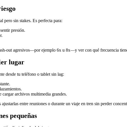
riesgo
l pero sin stakes. Es perfecta para:
entir presión.
r.
ash‑out agresivos—por ejemplo 6x u 8x—y ver con qué frecuencia tienen é
ier lugar
e desde tu teléfono o tablet sin lag:
tante.
plazamientos.
 cargar archivos multimedia grandes.
ustarlas entre reuniones o durante un viaje en tren sin perder concent
ones pequeñas