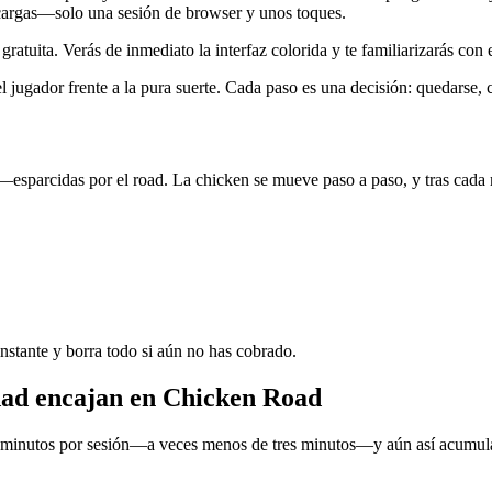
scargas—solo una sesión de browser y unos toques.
ratuita. Verás de inmediato la interfaz colorida y te familiarizarás con e
 jugador frente a la pura suerte. Cada paso es una decisión: quedarse, 
sparcidas por el road. La chicken se mueve paso a paso, y tras cada m
instante y borra todo si aún no has cobrado.
sidad encajan en Chicken Road
os minutos por sesión—a veces menos de tres minutos—y aún así acumula