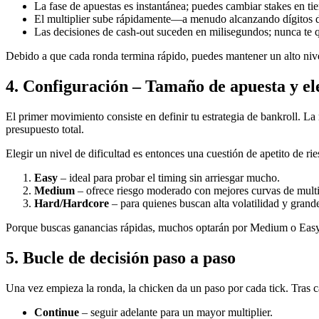
La fase de apuestas es instantánea; puedes cambiar stakes en ti
El multiplier sube rápidamente—a menudo alcanzando dígitos do
Las decisiones de cash‑out suceden en milisegundos; nunca te 
Debido a que cada ronda termina rápido, puedes mantener un alto nivel
4. Configuración – Tamaño de apuesta y ele
El primer movimiento consiste en definir tu estrategia de bankroll. 
presupuesto total.
Elegir un nivel de dificultad es entonces una cuestión de apetito de rie
Easy
– ideal para probar el timing sin arriesgar mucho.
Medium
– ofrece riesgo moderado con mejores curvas de multip
Hard/Hardcore
– para quienes buscan alta volatilidad y grand
Porque buscas ganancias rápidas, muchos optarán por Medium o Easy p
5. Bucle de decisión paso a paso
Una vez empieza la ronda, la chicken da un paso por cada tick. Tras 
Continue
– seguir adelante para un mayor multiplier.