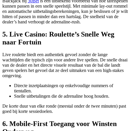
Blackjack bij
30Bet
is een uitstekend voorbeeld van hoe tafelspellen
kunnen passen in een snelle speelstijl. Met minimale lay‑out rommel
en automatische uitbetalingsberekeningen, kun je beslissen of je wilt
hitten of passen in minder dan een hartslag. De snelheid van de
dealer’s hand verhoogt de adrenaline‑rush.
5. Live Casino: Roulette’s Snelle Weg
naar Fortuin
Live roulette biedt een authentiek gevoel zonder de lange
wachttijden die typisch zijn voor andere live spellen. De snelle draai
van de dealer en het directe visuele resultaat van de bal die landt
geven spelers het gevoel dat ze deel uitmaken van een high‑stakes
omgeving.
Directe inzetplaatsingen op enkelvoudige nummers of
tientallen.
Snelle uitbetalingen die de adrenaline hoog houden.
De korte duur van elke ronde (meestal onder de twee minuten) past
goed bij korte sessiedoelen.
6. Mobile‑First Toegang voor Winsten