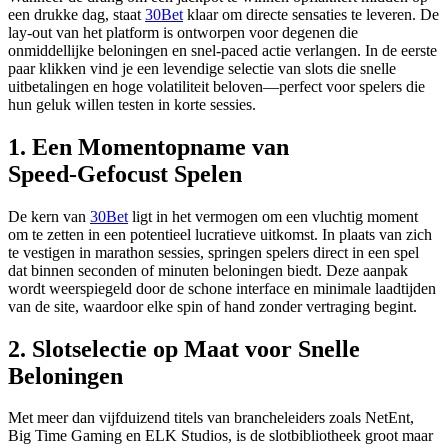
een drukke dag, staat
30Bet
klaar om directe sensaties te leveren. De
lay-out van het platform is ontworpen voor degenen die
onmiddellijke beloningen en snel‑paced actie verlangen. In de eerste
paar klikken vind je een levendige selectie van slots die snelle
uitbetalingen en hoge volatiliteit beloven—perfect voor spelers die
hun geluk willen testen in korte sessies.
1. Een Momentopname van
Speed‑Gefocust Spelen
De kern van
30Bet
ligt in het vermogen om een vluchtig moment
om te zetten in een potentieel lucratieve uitkomst. In plaats van zich
te vestigen in marathon sessies, springen spelers direct in een spel
dat binnen seconden of minuten beloningen biedt. Deze aanpak
wordt weerspiegeld door de schone interface en minimale laadtijden
van de site, waardoor elke spin of hand zonder vertraging begint.
2. Slotselectie op Maat voor Snelle
Beloningen
Met meer dan vijfduizend titels van brancheleiders zoals NetEnt,
Big Time Gaming en ELK Studios, is de slotbibliotheek groot maar