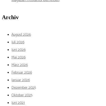
világában mostantól elérhetően
Archiv
August 2026
Juli 2026
Juni 2026
Mai 2026
März 2026
Februar 2026
Januar 2026
Dezember 2025
Oktober 2025
Juni 2021