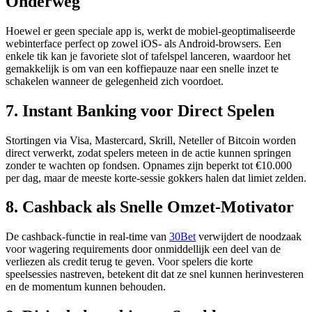
Onderweg
Hoewel er geen speciale app is, werkt de mobiel‑geoptimaliseerde
webinterface perfect op zowel iOS‑ als Android‑browsers. Een
enkele tik kan je favoriete slot of tafelspel lanceren, waardoor het
gemakkelijk is om van een koffiepauze naar een snelle inzet te
schakelen wanneer de gelegenheid zich voordoet.
7. Instant Banking voor Direct Spelen
Stortingen via Visa, Mastercard, Skrill, Neteller of Bitcoin worden
direct verwerkt, zodat spelers meteen in de actie kunnen springen
zonder te wachten op fondsen. Opnames zijn beperkt tot €10.000
per dag, maar de meeste korte‑sessie gokkers halen dat limiet zelden.
8. Cashback als Snelle Omzet‑Motivator
De cashback‑functie in real‑time van
30Bet
verwijdert de noodzaak
voor wagering requirements door onmiddellijk een deel van de
verliezen als credit terug te geven. Voor spelers die korte
speelsessies nastreven, betekent dit dat ze snel kunnen herinvesteren
en de momentum kunnen behouden.