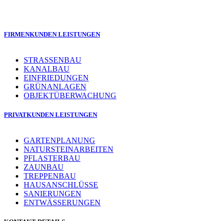
Landschaftsbau und setzen ihre Vorstellungen und
Wünsche zuverlässig um.
FIRMENKUNDEN LEISTUNGEN
STRASSENBAU
KANALBAU
EINFRIEDUNGEN
GRÜNANLAGEN
OBJEKTÜBERWACHUNG
PRIVATKUNDEN LEISTUNGEN
GARTENPLANUNG
NATURSTEINARBEITEN
PFLASTERBAU
ZAUNBAU
TREPPENBAU
HAUSANSCHLÜSSE
SANIERUNGEN
ENTWÄSSERUNGEN