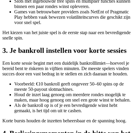
Slots met ingebouwde free spins en multiplier functies kunnen
binnen een paar rondes winst opleveren.
Games van betrouwbare providers zoals NetEnt of Pragmatic
Play hebben vaak bewezen volatiliteitscurves die geschikt zijn
voor snel spel.
Het kiezen van het juiste spel is de eerste stap naar een bevredigende
snelle spin.
3. Je bankroll instellen voor korte sessies
Een korte sessie begint met een duidelijk bankrolllimiet—hoeveel je
bereid bent te riskeren in vijftien minuten. De meeste spelers vinden
succes door een vast bedrag in te stellen en zich daaraan te houden.
Voorbeeld: €10 bankroll geeft ongeveer 50–60 spins op de
meeste 50‑payout slotmachines.
Houd de inzet laag genoeg om meerdere rondes mogelijk te
maken, maar hoog genoeg om snel een grote winst te behalen.
Als de bankroll op is of je een bevredigende winst hebt
gemaakt, is het tijd om uit te cashen.
Korte bursts houden de inzetten beheersbaar en de spanning hoog.