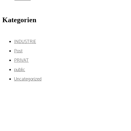
Kategorien
INDUSTRIE
Post
PRIVAT
public
Uncategorized
Ob repräsentative Außen- und Grünanlagen, natürliche
Gärten oder Wohlfühloasen im Grünen: Zusammen mit
unseren Kunden planen wir den Garten- und