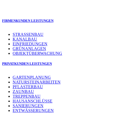
Landschaftsbau und setzen ihre Vorstellungen und
Wünsche zuverlässig um.
FIRMENKUNDEN LEISTUNGEN
STRASSENBAU
KANALBAU
EINFRIEDUNGEN
GRÜNANLAGEN
OBJEKTÜBERWACHUNG
PRIVATKUNDEN LEISTUNGEN
GARTENPLANUNG
NATURSTEINARBEITEN
PFLASTERBAU
ZAUNBAU
TREPPENBAU
HAUSANSCHLÜSSE
SANIERUNGEN
ENTWÄSSERUNGEN