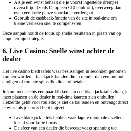
Als je een winst behaalt die je vooraf ingestelde drempel
overschrijdt (zoals €5 op een €10 bankroll), overweeg dan
even een korte pauze voordat je verdergaat.
Gebruik de cashback-functie van de site in real-time om
kleine verliezen snel te compenseren.
Deze aanpak houdt de focus op snelle resultaten in plaats van op
lange termijn strategie.
6. Live Casino: Snelle winst achter de
dealer
Het live casino biedt tafels waar beslissingen in seconden genomen
kunnen worden—blackjack-handen die in minder dan een minuut
eindigen of roulette spins die direct uitbetalen.
Je kunt met slechts een paar klikken aan een blackjack-tafel zitten, je
inzet plaatsen en de dealer in real-time kaarten zien onthullen.
Hetzelfde geldt voor roulette; je ziet de bal landen en ontvangt direct
je winst als je correct hebt ingezet.
Live blackjack tafels hebben vaak lagere minimale inzetten,
ideaal voor korte bursts.
De sfeer van een dealer die beweegt voegt spanning toe