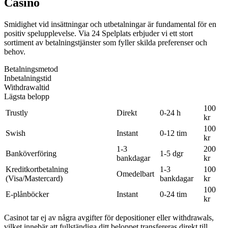
Casino
Smidighet vid insättningar och utbetalningar är fundamental för en
positiv spelupplevelse. Via 24 Spelplats erbjuder vi ett stort
sortiment av betalningstjänster som fyller skilda preferenser och
behov.
Betalningsmetod
Inbetalningstid
Withdrawaltid
Lägsta belopp
100
Trustly
Direkt
0-24 h
kr
100
Swish
Instant
0-12 tim
kr
1-3
200
Banköverföring
1-5 dgr
bankdagar
kr
Kreditkortbetalning
1-3
100
Omedelbart
(Visa/Mastercard)
bankdagar
kr
100
E-plånböcker
Instant
0-24 tim
kr
Casinot tar ej av några avgifter för depositioner eller withdrawals,
vilket innebär att fullständiga ditt beloppet transfereras direkt till