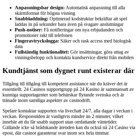
Anpassningsbar design:
Automatisk anpassning till alla
skärmformat för högsta visning
Snabbladdning:
Optimerad kodstruktur bekräftar att spel
laddas in på sekunder bara även på svagare anslutningar
Push-notiser:
Få notifieringar om nya erbjudanden och
promotioner rakt till telefonen
Fingeravtryckslogga:
Säker och rask access med biologisk
data
Fullständig funktionalitet:
Gör insättningar, göra uttag av
vinningsbelopp och kontakta kundservice direkt från mobilen
Kundtjänst som dygnet runt existerar där
Tillgång till tillgång till kompetent assistance när du kräver det är
essentiellt. 24 Casinos supportgrupp på 24 Kasino är sammansatt av
kunniga supportagenter som behärskar flytande svenska och är
tränade inom samtliga aspekter av casinodrift.
Spelare kontaktar supporten via livechatt 24/7, alla dagar i veckan i
veckan. Responstiden är vanligtvis mindre än 2 minuter, vilket
innebär att du får snabb support utan omfattande väntetider.
Gällande icke så brådskande ärenden kan du också nå 24 Casino via
epost, där casinot garanterar svar inom sex hela timmar.