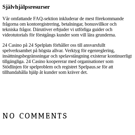
Självhjälpsresurser
Vår omfattande FAQ-sektion inkluderar de mest förekommande
frågorna om kontoregistrering, betalningar, bonusvillkor och
tekniska frågor. Därutöver erbjuder vi utförliga guider och
videotutorials för förstgångs kunder som vill lära grunderna.
24 Casino på 24 Spelplats förhåller oss till ansvarsfullt
spelverksamhet på högsta allvar. Verktyg för egenreglering,
insättningsbegränsningar och spelavstängning existerar kontinuerligt
tillgängliga. 24 Casino koopererar med organisationer som
Stödlinjen för spelproblem och registret Spelpaus.se för att
tillhandahålla hjälp åt kunder som kräver det.
NO COMMENTS