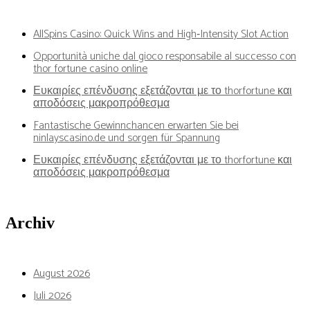
AllSpins Casino: Quick Wins and High‑Intensity Slot Action
Opportunità uniche dal gioco responsabile al successo con
thor fortune casino online
Ευκαιρίες επένδυσης εξετάζονται με το thorfortune και
αποδόσεις μακροπρόθεσμα
Fantastische Gewinnchancen erwarten Sie bei
ninlayscasino.de und sorgen für Spannung
Ευκαιρίες επένδυσης εξετάζονται με το thorfortune και
αποδόσεις μακροπρόθεσμα
Archiv
August 2026
Juli 2026