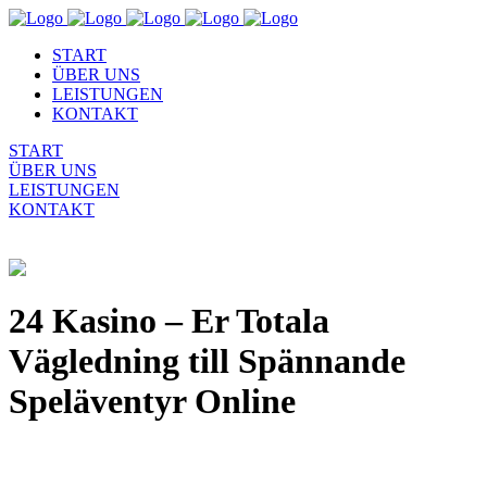
START
ÜBER UNS
LEISTUNGEN
KONTAKT
START
ÜBER UNS
LEISTUNGEN
KONTAKT
24 Kasino – Er Totala
Vägledning till Spännande
Speläventyr Online