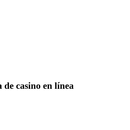
 de casino en línea