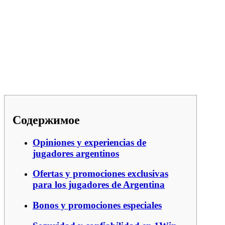
Содержимое
Opiniones y experiencias de
jugadores argentinos
Ofertas y promociones exclusivas
para los jugadores de Argentina
Bonos y promociones especiales