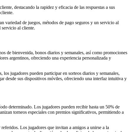
liente, destacando la rapidez y eficacia de las respuestas a sus
cliente.
ran variedad de juegos, métodos de pago seguros y un servicio al
servicio al cliente.
onos de bienvenida, bonos diarios y semanales, así como promociones
dores argentinos, ofreciendo una experiencia personalizada y
 los jugadores pueden participar en sorteos diarios y semanales,
 desde sus dispositivos móviles, ofreciendo una interfaz intuitiva y
ríodo determinado. Los jugadores pueden recibir hasta un 50% de
anizan torneos especiales con premios significativos, permitiendo a
eferidos. Los jugadores que invitan a amigos a unirse a la